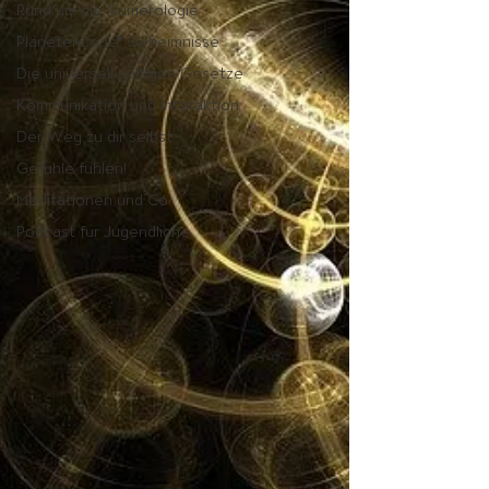
Rund um die Numerologie
Planetencode® Geheimnisse
Die universell gültigen Gesetze
Kommunikation und Interaktion
Der Weg zu dir selbst
Gefühle fühlen!
Meditationen und Co.
Podcast für Jugendliche