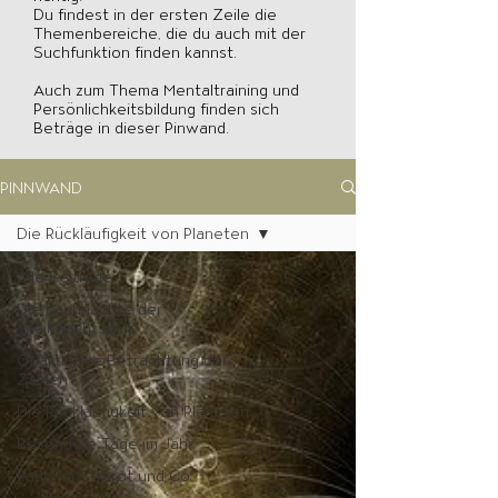
Du findest in der ersten Zeile die
Themenbereiche, die du auch mit der
Suchfunktion finden kannst.
Auch zum Thema Mentaltraining und
Persönlichkeitsbildung finden sich
Beträge in dieser Pinwand.
PINNWAND
Die Rückläufigkeit von Planeten
Alle Beiträge
Die Rauhnächte der
Weihnachtszeit
Qualitiative Betrachtung der
Zahlen
Die Rückläufigkeit von Planeten
Besondere Tage im Jahr
Räuchern, Tarot und Co.