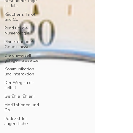
Besondere Tage
im Jahr
Räuchern, Tarot
und Co.
Rund um die
Numerologie
Planetencode®
Geheimnisse
Die universell
gültigen Gesetze
Kommunikation
und Interaktion
Der Weg zu dir
selbst
Gefühle fühlen!
Meditationen und
Co.
Podcast für
Jugendliche