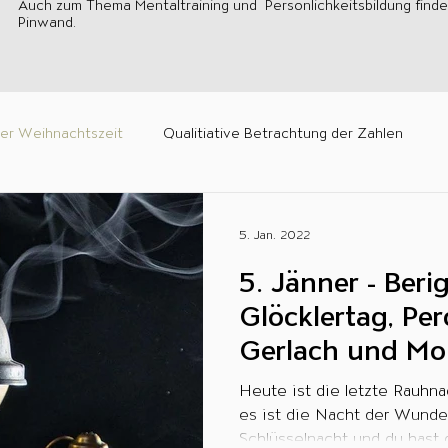
Auch zum Thema Mentaltraining und Persönlichkeitsbildung finden
Pinwand.
er Weihnachtszeit
Qualitiative Betrachtung der Zahlen
n
Besondere Tage im Jahr
Räuchern, Tarot und Co.
5. Jan. 2022
5. Jänner - Berig
Planetencode® Geheimnisse
Die universell gültigen Gesetze
Glöcklertag, Pe
Gerlach und Mo
n
Der Weg zu dir selbst
Gefühle fühlen!
Meditatione
Dezember
Heute ist die letzte Rauhna
es ist die Nacht der Wunder
Schlüsselnacht und du hast d