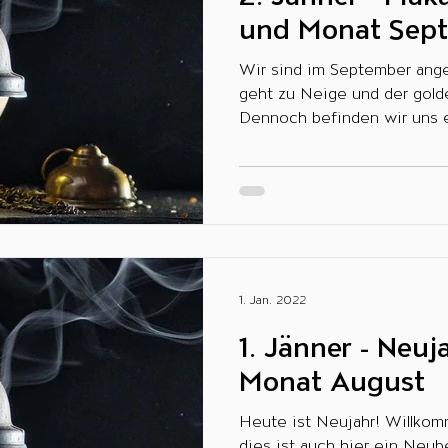
und Monat Sep
Wir sind im September angelangt. Der Sommer
geht zu Neige und der goldene Herbst be
Dennoch befinden wir uns e
1. Jan. 2022
1. Jänner - Neuj
Monat August
Heute ist Neujahr! Willkommen im neuen Jahr und
dies ist auch hier ein Neubeginn. Ich wü