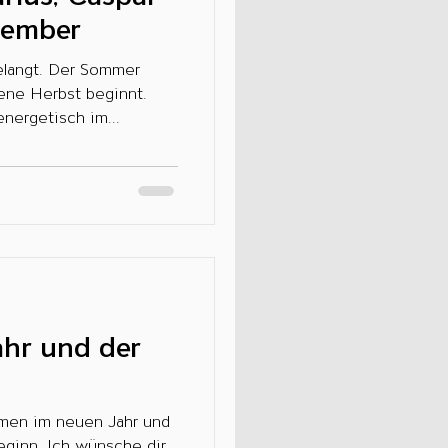
tember
ginnt.
nergetisch im...
ahr und der
nsche dir