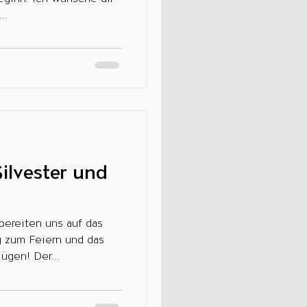
..
Silvester und
n und das
ügen! Der...