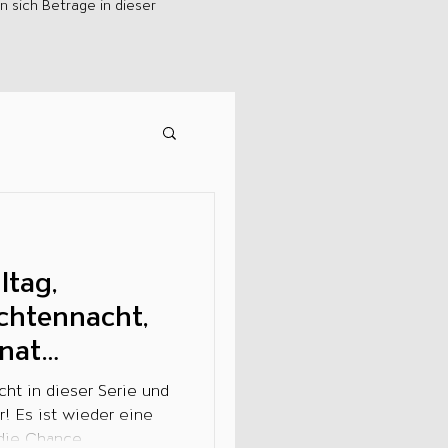
 sich Beträge in dieser
ltag,
rchtennacht,
nat
n und Co.
cht in dieser Serie und
! Es ist wieder eine
ie Chance,...