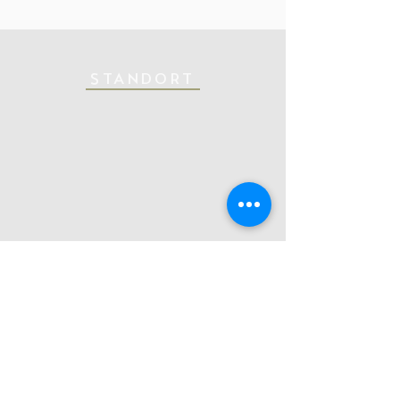
Tiefs gehst
STANDORT
DI DI(FH) Alexander Wunderer
Draxl 154/10, 8990 Bad Aussee, Austria
Tel.:
+43 (0) 664 124 23 22