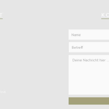
T
K
tria