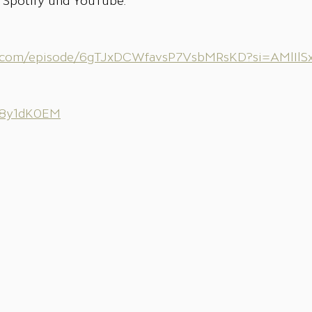
f Spotify und YouTube:
ify.com/episode/6gTJxDCWfavsP7VsbMRsKD?si=AMlIlS
zi8y1dK0EM