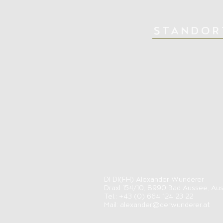
STANDOR
DI DI(FH) Alexander Wunderer
Draxl 154/10, 8990 Bad Aussee, Aus
Tel.: +43 (0) 664 124 23 22
Mail:
alexander@derwunderer.at