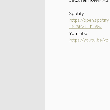
Jetzt reinhören! Au
Spotify:
https://open.spot
JMGhVJUP_6w
YouTube:
https://youtu.be/v