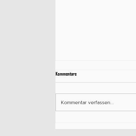
Kommentare
Kommentar verfassen...
39 - Präsenz in Beziehungen – richtig
zuhören, statt nur zu antworten