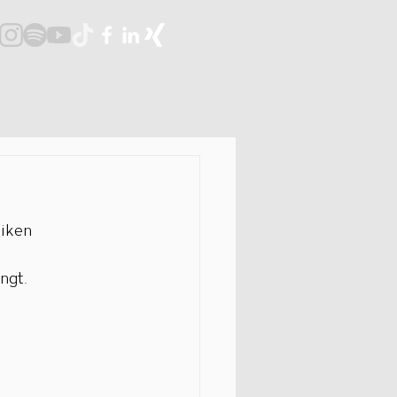
iken 
ngt.