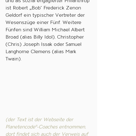
und als sozial engagierter Philanthrop 
ist Robert „Bob“ Frederick Zenon 
Geldorf ein typischer Vertreter der 
Wesenszüge einer Fünf. Weitere 
Fünfen sind William Michael Albert 
Broad (alias Billy Idol), Christopher 
(Chris) Joseph Issak oder Samuel 
Langhorne Clemens (alias Mark 
Twain).
(der Text ist der Webseite der 
Planetencode®-Coaches entnommen, 
dort findet sich auch der Verweis auf 