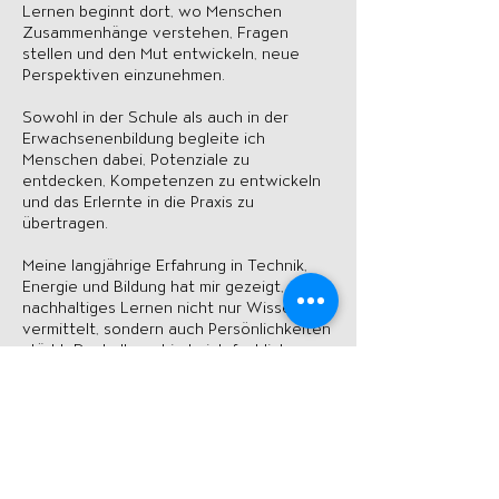
Lernen beginnt dort, wo Menschen
Zusammenhänge verstehen, Fragen
stellen und den Mut entwickeln, neue
Perspektiven einzunehmen.
Sowohl in der Schule als auch in der
Erwachsenenbildung begleite ich
Menschen dabei, Potenziale zu
entdecken, Kompetenzen zu entwickeln
und das Erlernte in die Praxis zu
übertragen.
Meine langjährige Erfahrung in Technik,
Energie und Bildung hat mir gezeigt, dass
nachhaltiges Lernen nicht nur Wissen
vermittelt, sondern auch Persönlichkeiten
stärkt. Deshalb verbinde ich fachliche
Inhalte mit Reflexion, Eigenverantwortung
und persönlicher Entwicklung.
Ausgewählte Qualifikationen
• Diplom-Ingenieur (FH) für
Gebäudetechnik
• Diplom-Ingenieur in nachhaltigen