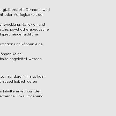
rgfalt erstellt. Dennoch wird
keit oder Verfügbarkeit der
ntwicklung, Reflexion und
gische, psychotherapeutische
ntsprechende fachliche
formation und können eine
können keine
site abgeleitet werden.
er, auf deren Inhalte kein
nd ausschließlich deren
 Inhalte erkennbar. Bei
rechende Links umgehend