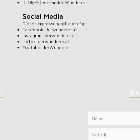
DI DI(FH) Alexander Wunderer
Social Media
Dieses Impressum gilt auch für:
Facebook: derwunderer.at
Instagram: derwunderer.at
TikTok: derwunderer.at
YouTube: derWunderer
T
K