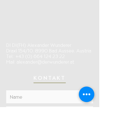
DI DI(FH) Alexander Wunderer
Draxl 154/10, 8990 Bad Aussee, Austria
Tel.:
+43 (0) 664 124 23 22
Mail:
alexander@derwunderer.at
KONTAKT