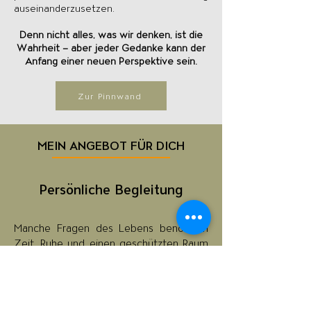
auseinanderzusetzen.
Denn nicht alles, was wir denken, ist die
Wahrheit – aber jeder Gedanke kann der
Anfang einer neuen Perspektive sein.
Zur Pinnwand
MEIN ANGEBOT FÜR DICH
Persönliche Begleitung
Manche Fragen des Lebens benötigen
Zeit, Ruhe und einen geschützten Raum
für Reflexion. In der persönlichen
Begleitung unterstütze ich Menschen
dabei, neue Perspektiven zu entwickeln,
Zusammenhänge zu erkennen und ihren