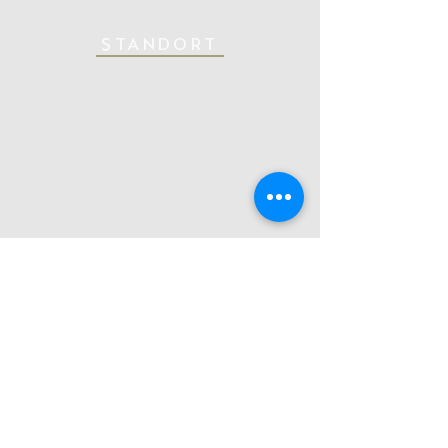
STANDORT
DI DI(FH) Alexander Wunderer
Draxl 154/10, 8990 Bad Aussee, Austria
Tel.:
+43 (0) 664 124 23 22
Mail:
alexander@derwunderer.at