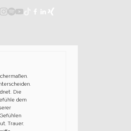
ichermaßen. 
terscheiden. 
dnet. Die 
Gefühle dem 
serer 
 Gefühlen 
t, Trauer, 