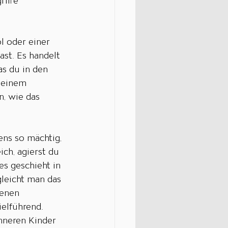
riffe 
 oder einer 
st. Es handelt 
s du in den 
 einem 
, wie das 
ns so mächtig, 
ch, agierst du 
es geschieht in 
gleicht man das 
senen 
elführend. 
nneren Kinder 