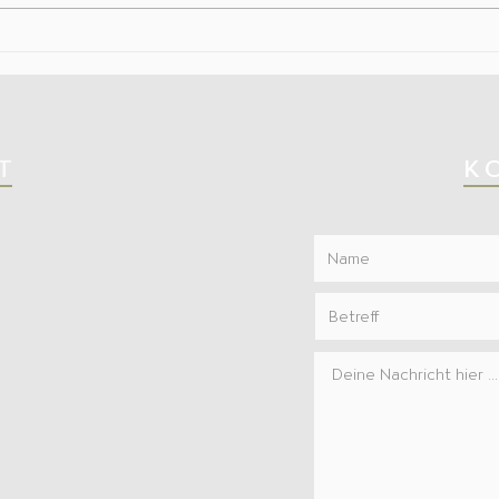
Wie komme ich vom Kopf in das
Gefühl?
T
K