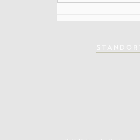
Wie komme ich schnell aus dem
Gefühl?
STANDOR