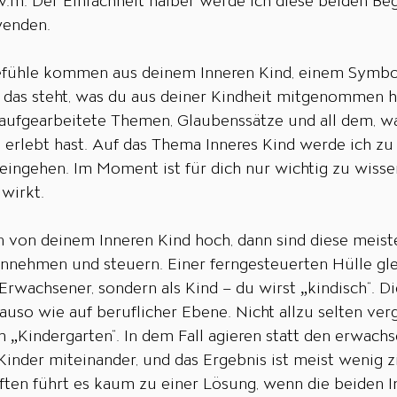
v.m. Der Einfachheit halber werde ich diese beiden Beg
enden. 
Gefühle kommen aus deinem Inneren Kind, einem Symbol
l das steht, was du aus deiner Kindheit mitgenommen ha
 aufgearbeitete Themen, Glaubenssätze und all dem, wa
 erlebt hast. Auf das Thema Inneres Kind werde ich zu
eingehen. Im Moment ist für dich nur wichtig zu wissen
wirkt. 
on deinem Inneren Kind hoch, dann sind diese meiste
einnehmen und steuern. Einer ferngesteuerten Hülle glei
Erwachsener, sondern als Kind – du wirst „kindisch“. Di
auso wie auf beruflicher Ebene. Nicht allzu selten ver
 „Kindergarten“. In dem Fall agieren statt den erwach
Kinder miteinander, und das Ergebnis ist meist wenig zi
ften führt es kaum zu einer Lösung, wenn die beiden I