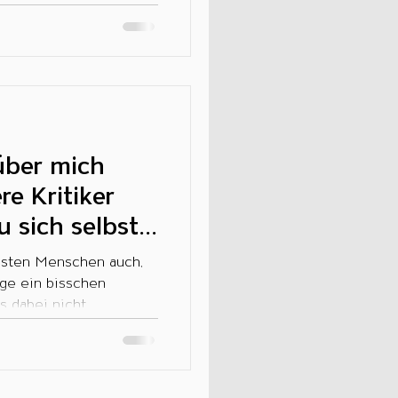
über mich
re Kritiker
 sich selbst...
isten Menschen auch,
age ein bisschen
s dabei nicht...