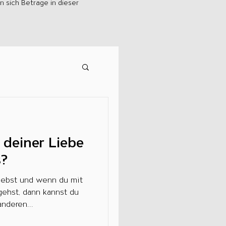
 sich Beträge in dieser
 deiner Liebe
s?
liebst und wenn du mit
n und Co.
mgehst, dann kannst du
nderen...