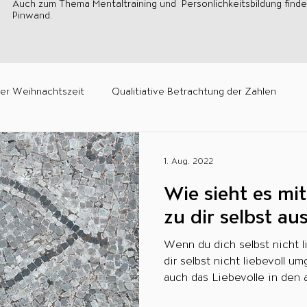
Auch zum Thema Mentaltraining und Persönlichkeitsbildung finden
Pinwand.
er Weihnachtszeit
Qualitiative Betrachtung der Zahlen
n
Besondere Tage im Jahr
Räuchern, Tarot und Co.
1. Aug. 2022
Wie sieht es mit
Planetencode® Geheimnisse
Die universell gültigen Gesetze
zu dir selbst au
Wenn du dich selbst nicht 
n
Der Weg zu dir selbst
Gefühle fühlen!
Meditatione
dir selbst nicht liebevoll u
auch das Liebevolle in den a