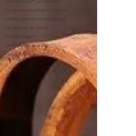
Planetencode® Geheimnisse
Die universell gültigen Gesetze
Kommunikation und Interaktion
Der Weg zu dir selbst
Gefühle fühlen!
Meditationen und Co.
Podcast für Jugendliche