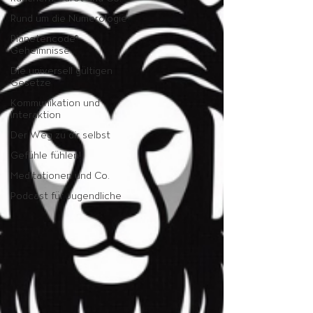
Rund um die Numerologie
Planetencode®
Geheimnisse
Die universell gültigen
Gesetze
Kommunikation und
Interaktion
Der Weg zu dir selbst
Gefühle fühlen!
Meditationen und Co.
Podcast für Jugendliche