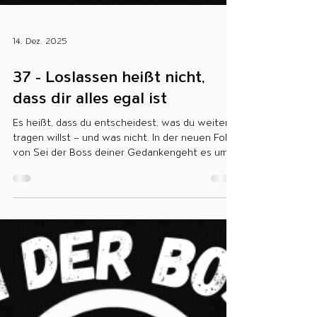
14. Dez. 2025
37 - Loslassen heißt nicht,
dass dir alles egal ist
Es heißt, dass du entscheidest, was du weiter
tragen willst – und was nicht. In der neuen Folge
von Sei der Boss deiner Gedankengeht es um
mentale Leichtigkeit, Selbstrespekt und die
Freiheit, nicht alles mitzunehmen. Jetzt hören
auf Spotify und YouTube: Spotify:
https://open.spotify.com/episode/7B58CEssvXk
UZWRn4i4fyF?si=Dm7bSvkeST690TwdqsiuhQ
YouTube: https://youtu.be/or-KTXaVLSs