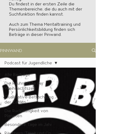
Du findest in der ersten Zeile die
Themenbereiche, die du auch mit der
Suchfunktion finden kannst.
Auch zum Thema Mentaltraining und
Persönlichkeitsbildung finden sich
Beträge in dieser Pinwand.
PINNWAND
Podcast für Jugendliche
Alle Beiträge
Die Rauhnächte der
Weihnachtszeit
Qualitiative Betrachtung
der Zahlen
Die Rückläufigkeit von
Planeten
Besondere Tage im Jahr
Räuchern, Tarot und Co.