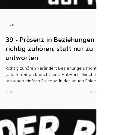
4. Jan.
39 - Präsenz in Beziehungen –
richtig zuhören, statt nur zu
antworten
Richtig zuhören verändert Beziehungen. Nicht
jede Situation braucht eine Antwort. Manche
brauchen einfach Präsenz. In der neuen Folge
von Sei der Boss deiner Gedanken geht es
darum, wie echtes Zuhören Nähe schafft – und
warum Stille manchmal die stärkste Antwort ist.
Jetzt reinhören auf Spotify und YouTube!
Spotify:
https://open.spotify.com/episode/1TrLti0Yu0dxR
BvlCclgZH?si=WmAl4h9iQYquP5IBI9KWOw