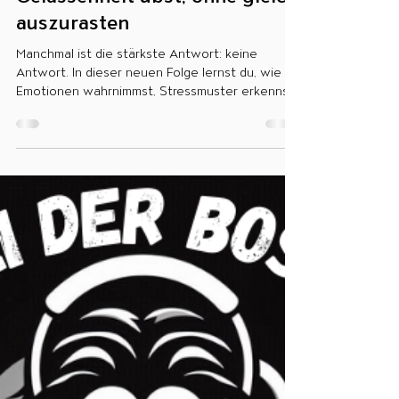
14. Nov. 2025
34 - Nicht alles braucht sofort
eine Reaktion – Wie du
Gelassenheit übst, ohne gleich
auszurasten
Manchmal ist die stärkste Antwort: keine
Antwort. In dieser neuen Folge lernst du, wie du
Emotionen wahrnimmst, Stressmuster erkennst
und bewusst wählst , wie du reagieren willst.
Jetzt hören – neue Achtsamkeit-Staffel -
Achtsamkeit 2.0! Auf YouTube und Spotify:
Spotify:
https://open.spotify.com/episode/6MX5HccJNds
OZ95i3ds4dr?si=zj33de1XSBmqpkdvvswAVg
YouTube: https://youtu.be/nDKBHM0TmtY