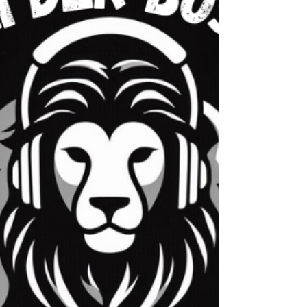
deiner Gedanken lernst du, wie du Gedanken
beobachtest, ohne dich von ihnen runterziehen
zu lassen. Jetzt reinhören auf YouTube und
Spotify! Spotify:
https://open.spotify.com/episode/1aB9UAOUIuS
Rhxj1ovUbwr?si=N4Oo8w5uRDqIEjS6lSQb_g
YouTube: https://youtu.be/bzz3PdATRDI