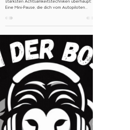
36 - Stopp! 3 Sekunden, die
alles verändern
In dieser neuen Praxisfolge lernst du eine der
stärksten Achtsamkeitstechniken überhaupt:
Eine Mini-Pause, die dich vom Autopiloten
zurück in die Selbstführung bringt. Mehr Ruhe
Mehr Klarheit Mehr du Jetzt reinhören! Auf
Spotify und YouTube: Spotify:
https://open.spotify.com/episode/6gTJxDCWfav
sP7VsbMRsKD?si=AMlIlSx4RD-JMGhVJUP_6w
YouTube: https://youtu.be/vzi8y1dK0EM