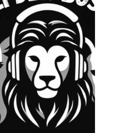
überdreht. Sie hilft dir, bewusster zu leben –
statt nur zu reagieren. In der neuen Folge von
„Sei der Boss deiner Gedanken“ zeigen wir, wie
du mitten im Alltag ruhig bleibst, auch wenn’s um
dich herum laut wird. Jetzt hören, viel Spaß
dabei und wertvolle Einsichten - auf Spotify und
YouTube! Spotify:
https://open.spotify.com/episode/2zmIvngbRpB
W9Mzbnc54fv?si=pUk1sckSQKatTHvt5mSBgg
YouTube