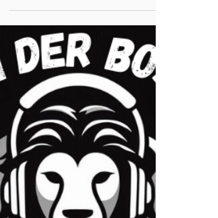
Menschlichkeit. In der neuen Folge von Sei der
Boss deiner Gedanken geht es darum, wie du
achtsam durch Tiefs gehst – ohne dich selbst
dafür zu verurteilen. Jetzt hören auf Spotify und
YouTube. Spotify: YouTube:
https://youtu.be/RTJ_yOHv8HI